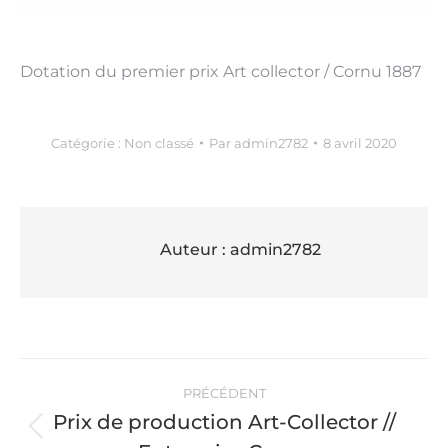
Dotation du premier prix Art collector / Cornu 1887
Catégorie :
Non classé
Par
admin2782
8 avril 2020
Auteur :
admin2782
Navigation
PRÉCÉDENT
article
Prix de production Art-Collector //
Article