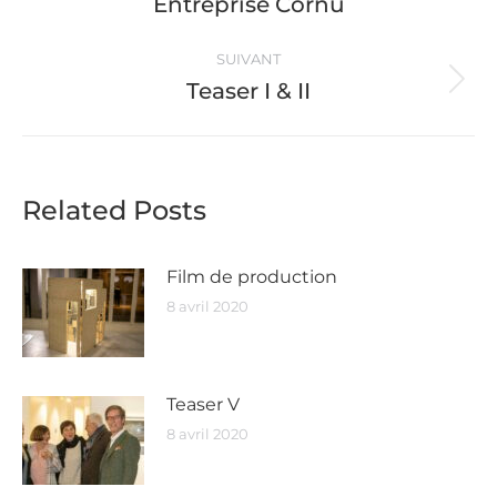
Entreprise Cornu
précédent
:
SUIVANT
Teaser I & II
Article
suivant
:
Related Posts
Film de production
8 avril 2020
Teaser V
8 avril 2020