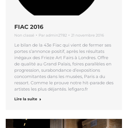
FIAC 2016
Non classé
Par
admin2782
21 novembre 2016
Le bilan de la 43e Fiac qui vient de fermer ses
portes s’annonce positif, après les résultats
inégaux des Frieze Art Fairs à Londres. Offre
de qualité au Grand Palais, foires parallèles en
progression, surabondance d’expositions
concomitantes dans les musées, Paris a du
ressort. Comme le prouve notre hit-parade des
artistes les plus déjantés. lefigaro.fr
Lire la suite