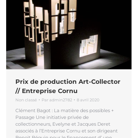
Prix de production Art-Collector
// Entreprise Cornu
Non classé
Par
admin2782
8 avril 2020
Clément Bagot : La matière des possibles +
Passage Une initiative privée de
collectionneurs, Evelyne et Jacques Deret
associés à l’Entreprise Cornu et son dirigeant
Benoit Béguin pour le financement d’ une