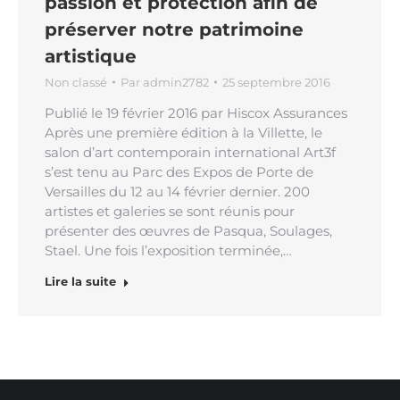
passion et protection afin de
préserver notre patrimoine
artistique
Non classé
Par
admin2782
25 septembre 2016
Publié le 19 février 2016 par Hiscox Assurances
Après une première édition à la Villette, le
salon d’art contemporain international Art3f
s’est tenu au Parc des Expos de Porte de
Versailles du 12 au 14 février dernier. 200
artistes et galeries se sont réunis pour
présenter des œuvres de Pasqua, Soulages,
Stael. Une fois l’exposition terminée,…
Lire la suite